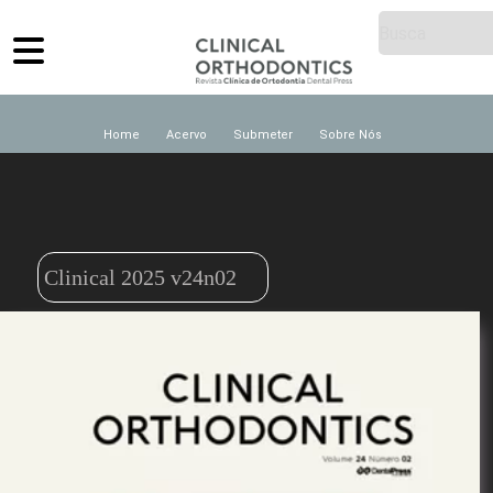
Home
Acervo
Submeter
Sobre Nós
Clinical 2025 v24n02