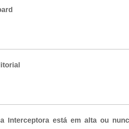
oard
torial
ia Interceptora está em alta ou nu