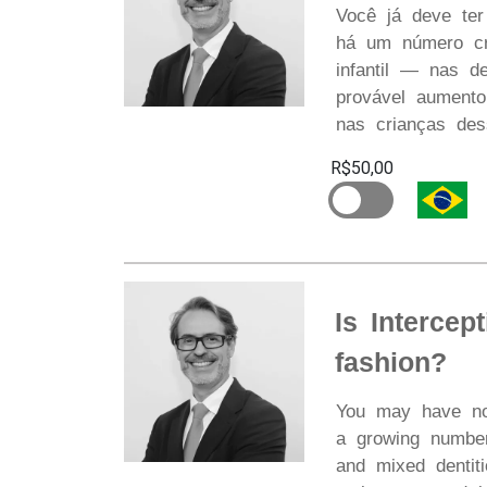
Você já deve ter
há um número cre
infantil — nas d
provável aumento
nas crianças des
R$50,00
Is Intercep
fashion?
You may have noti
a growing number
and mixed dentit