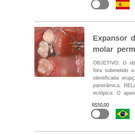
Expansor d
molar perm
OBJETIVO: O obj
fora submetido 
identificada erup
panorâmica. REL
ectópico. O apar
R$50,00