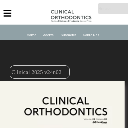
Home
Acervo
Submeter
Sobre Nós
Clinical 2025 v24n02