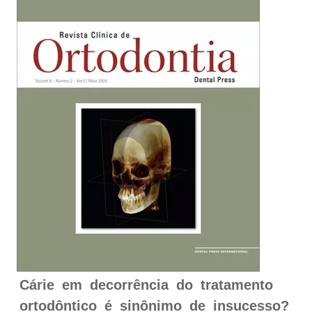
Cárie em decorrência do tratamento
ortodôntico é sinônimo de insucesso?