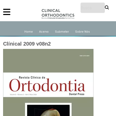
Home
Acervo
Submeter
Sobre Nós
Clínical 2009 v08n2