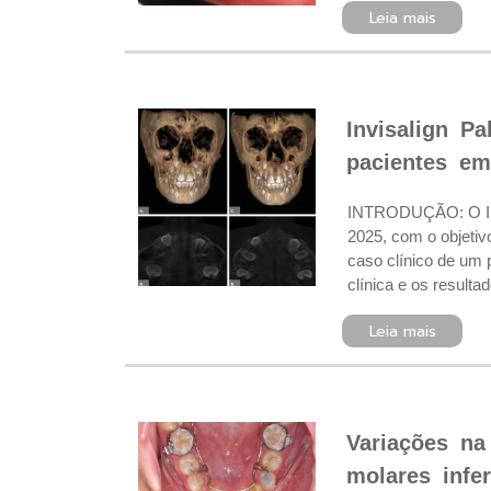
Leia mais
Invisalign P
pacientes em
INTRODUÇÃO: O Invi
2025, com o objeti
caso clínico de um 
clínica e os result
Leia mais
Variações na 
molares infer