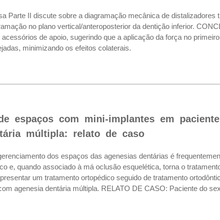
arte II discute sobre a diagramação mecânica de distalizadores ti
amação no plano vertical/anteroposterior da dentição inferior. CON
acessórios de apoio, sugerindo que a aplicação da força no primeiro
jadas, minimizando os efeitos colaterais.
e espaços com mini-implantes em paciente 
ária múltipla: relato de caso
nciamento dos espaços das agenesias dentárias é frequentemente 
ico e, quando associado à má oclusão esquelética, torna o tratame
apresentar um tratamento ortopédico seguido de tratamento ortodônti
 com agenesia dentária múltipla. RELATO DE CASO: Paciente do sex