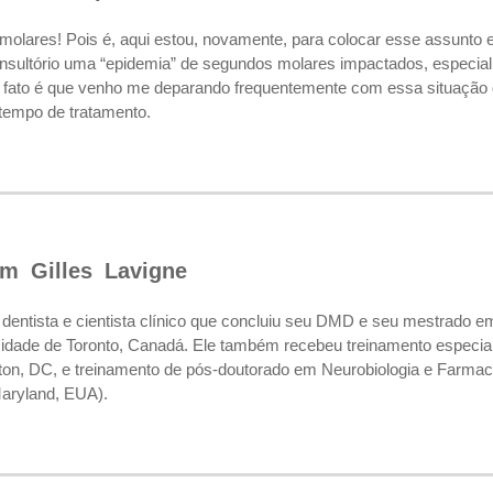
olares! Pois é, aqui estou, novamente, para colocar esse assunto e
nsultório uma “epidemia” de segundos molares impactados, especialm
o fato é que venho me deparando frequentemente com essa situação
empo de tratamento.
om Gilles Lavigne
 dentista e cientista clínico que concluiu seu DMD e seu mestrado e
idade de Toronto, Canadá. Ele também recebeu treinamento especia
ton, DC, e treinamento de pós-doutorado em Neurobiologia e Farmacol
Maryland, EUA).