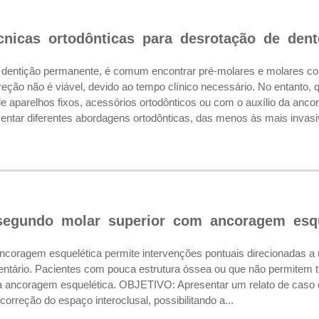
écnicas ortodônticas para desrotação de dent
ntição permanente, é comum encontrar pré-molares e molares com
reção não é viável, devido ao tempo clínico necessário. No entanto,
de aparelhos fixos, acessórios ortodônticos ou com o auxílio da an
entar diferentes abordagens ortodônticas, das menos às mais invasiv
segundo molar superior com ancoragem esqu
agem esquelética permite intervenções pontuais direcionadas a uma
entário. Pacientes com pouca estrutura óssea ou que não permitem 
da ancoragem esquelética. OBJETIVO: Apresentar um relato de caso 
correção do espaço interoclusal, possibilitando a...