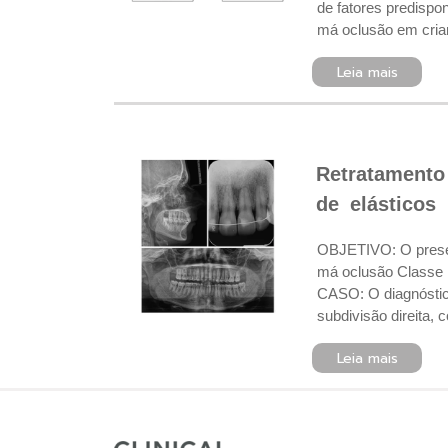
de fatores predispo
má oclusão em crian
Leia mais
Retratamento
de elásticos
OBJETIVO: O present
má oclusão Classe 
CASO: O diagnóstico 
subdivisão direita,
Leia mais