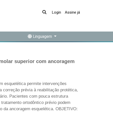
Assine já
Login
Linguagem
 molar superior com ancoragem
esquelética permite intervenções
 correção prévia à reabilitação protética,
tário. Pacientes com pouca estrutura
 tratamento ortodôntico prévio podem
uso da ancoragem esquelética. OBJETIVO: