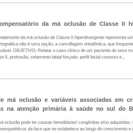
ompensatório da má oclusão de Classe II hi
mento da má oclusão de Classe II hiperdivergente representa um des
rtognática não é uma opção, a camuflagem ortodôntica, que frequen
 viável. OBJETIVO: Relatar o caso clínico de um paciente do sexo 
 II, protrusão, selamento labial forçado, perfil facial convexo e...
de má oclusão e variáveis associadas em cr
 na atenção primária à saúde no sul do Br
clusão pode ter causas hereditárias/ congênitas e/ou adquiridas.
oesqueléticos da face que se estabelece ao longo do crescimento e