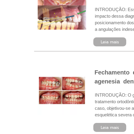
INTRODUÇÃO: Essa P
impacto dessa diagr
posicionamento dos 
a angulações indese
Leia mais
Fechamento d
agenesia dent
INTRODUÇÃO: O gere
tratamento ortodônt
caso, objetivou-se 
esquelética severa
Leia mais