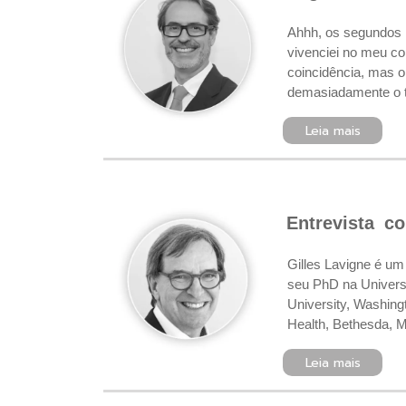
Ahhh, os segundos m
vivenciei no meu co
coincidência, mas 
demasiadamente o t
Leia mais
Entrevista c
Gilles Lavigne é um
seu PhD na Univers
University, Washing
Health, Bethesda, 
Leia mais