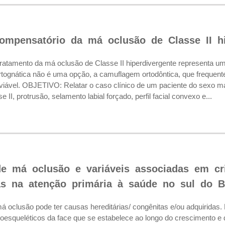
ompensatório da má oclusão de Classe II hi
mento da má oclusão de Classe II hiperdivergente representa um des
rtognática não é uma opção, a camuflagem ortodôntica, que frequen
 viável. OBJETIVO: Relatar o caso clínico de um paciente do sexo 
 II, protrusão, selamento labial forçado, perfil facial convexo e...
de má oclusão e variáveis associadas em cr
 na atenção primária à saúde no sul do Br
clusão pode ter causas hereditárias/ congênitas e/ou adquiridas.
oesqueléticos da face que se estabelece ao longo do crescimento e