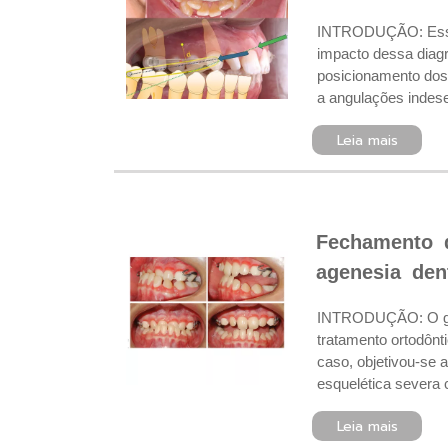
INTRODUÇÃO: Essa P
impacto dessa diagr
posicionamento dos 
a angulações indese
Leia mais
Fechamento d
agenesia dent
INTRODUÇÃO: O gere
tratamento ortodônt
caso, objetivou-se 
esquelética severa
Leia mais