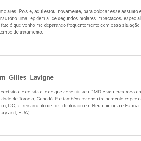
olares! Pois é, aqui estou, novamente, para colocar esse assunto e
nsultório uma “epidemia” de segundos molares impactados, especialm
o fato é que venho me deparando frequentemente com essa situação
empo de tratamento.
om Gilles Lavigne
 dentista e cientista clínico que concluiu seu DMD e seu mestrado e
idade de Toronto, Canadá. Ele também recebeu treinamento especia
ton, DC, e treinamento de pós-doutorado em Neurobiologia e Farmacol
Maryland, EUA).