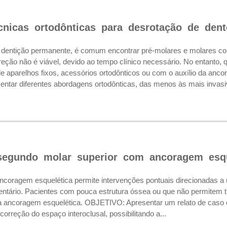
écnicas ortodônticas para desrotação de dent
ntição permanente, é comum encontrar pré-molares e molares com
reção não é viável, devido ao tempo clínico necessário. No entanto,
de aparelhos fixos, acessórios ortodônticos ou com o auxílio da an
entar diferentes abordagens ortodônticas, das menos às mais invasiv
segundo molar superior com ancoragem esqu
agem esquelética permite intervenções pontuais direcionadas a uma
entário. Pacientes com pouca estrutura óssea ou que não permitem 
da ancoragem esquelética. OBJETIVO: Apresentar um relato de caso 
correção do espaço interoclusal, possibilitando a...