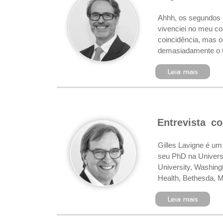
Ahhh, os segundos m
vivenciei no meu co
coincidência, mas 
demasiadamente o t
Leia mais
Entrevista c
Gilles Lavigne é um
seu PhD na Univers
University, Washing
Health, Bethesda, 
Leia mais