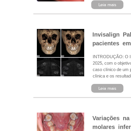
Leia mais
Invisalign P
pacientes em
INTRODUÇÃO: O Invi
2025, com o objeti
caso clínico de um 
clínica e os result
Leia mais
Variações na 
molares infer