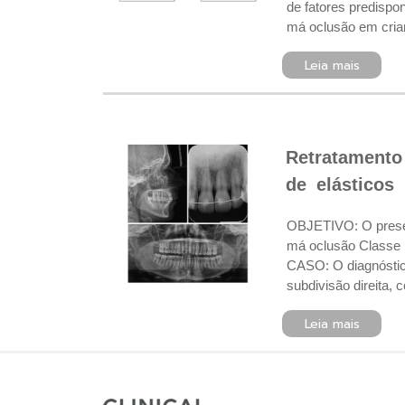
de fatores predispo
má oclusão em crian
Leia mais
Retratamento
de elásticos
OBJETIVO: O present
má oclusão Classe 
CASO: O diagnóstico 
subdivisão direita,
Leia mais