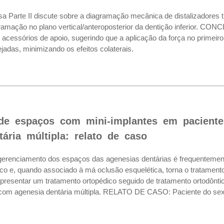
arte II discute sobre a diagramação mecânica de distalizadores ti
amação no plano vertical/anteroposterior da dentição inferior. CON
acessórios de apoio, sugerindo que a aplicação da força no primeiro
jadas, minimizando os efeitos colaterais.
e espaços com mini-implantes em paciente 
ária múltipla: relato de caso
nciamento dos espaços das agenesias dentárias é frequentemente 
ico e, quando associado à má oclusão esquelética, torna o tratame
apresentar um tratamento ortopédico seguido de tratamento ortodônti
 com agenesia dentária múltipla. RELATO DE CASO: Paciente do sex