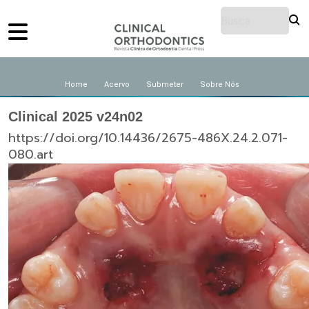
Home
Acervo
Submeter
Sobre Nós
Clinical 2025 v24n02
https://doi.org/10.14436/2675-486X.24.2.071-
080.art