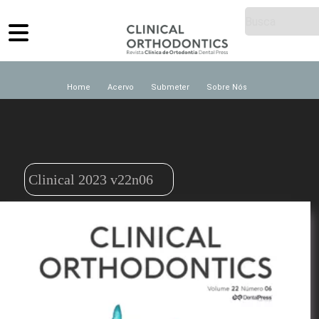
Home
Acervo
Submeter
Sobre Nós
Clinical 2023 v22n06