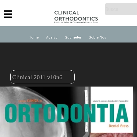
Home
Acervo
Submeter
Sobre Nós
Clínical 2011 v10n6