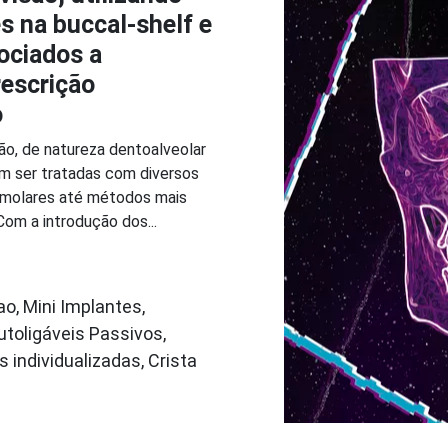
s na buccal-shelf e
sociados a
rescrição
o
ão, de natureza dentoalveolar
m ser tratadas com diversos
-molares até métodos mais
Com a introdução dos...
o, Mini Implantes,
toligáveis Passivos,
s individualizadas, Crista