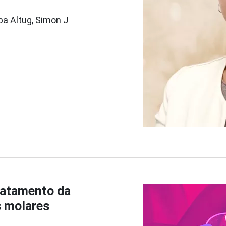
ba Altug, Simon J
tratamento da
s molares