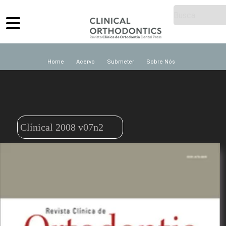
Home
Acervo
Submeter
Sobre Nós
Clínical 2008 v07n2