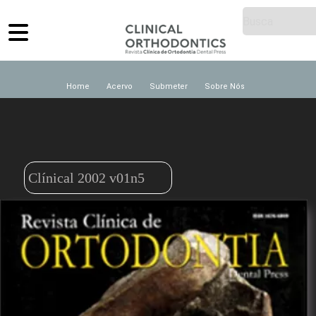
Home
Acervo
Submeter
Sobre Nós
Clínical 2002 v01n5