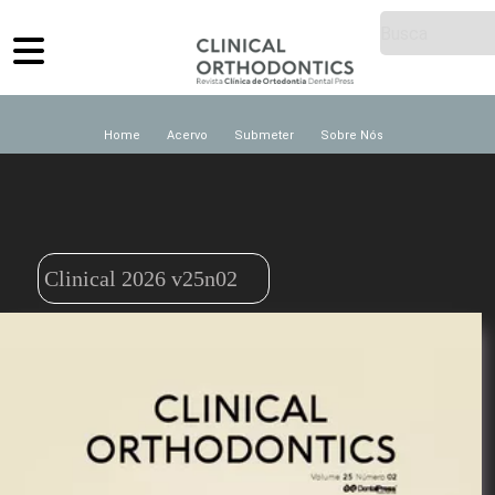
Home
Acervo
Submeter
Sobre Nós
Clinical 2026 v25n02