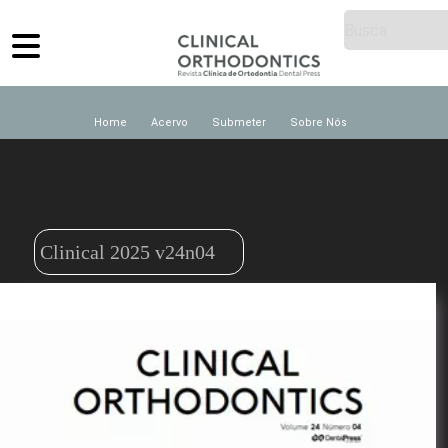
Home
Acervo
Submeter
Sobre Nós
Clinical 2025 v24n04