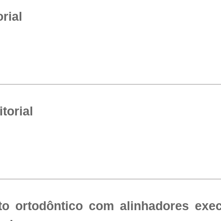
rial
torial
to ortodôntico com alinhadores exe