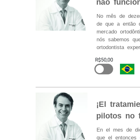
não funcio
No mês de dezemb
de que a então d
mercado ortodônt
nós sabemos que
ortodontista expe
R$50,00
¡El tratam
pilotos no 
En el mes de dici
que el entonces 