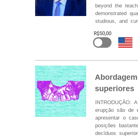
beyond the teach
demonstrated qual
studious, and cur
R$50,00
Abordagem 
superiores
INTRODUÇÃO: A s
erupção são de e
apresentar o ca
posições bastant
decíduos superio