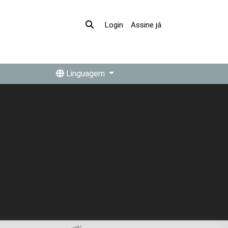
Assine já
Login
Linguagem