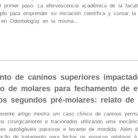
l primer paso. La efervescencia académica de la facul
plo para emprender su iniciación científica y cursar la
 en Odontología) en la misma...
nto de caninos superiores impactad
ão de molares para fechamento de e
os segundos pré-molares: relato de 
ente artigo mostra um caso clínico de caninos perma
dos cirurgicamente e tracionados utilizando uma mecâni
tes autoligáveis passivos e levante de mordida. Além d
ção de tratamento para fechar os espaços relativos à