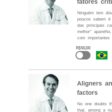
fatores crít
Ninguém tem dúv
poucos sabem é q
das principais c
melhor” aparelho
com importantes 
R$50,00
Aligners an
factors
No one doubts th
that, among a num