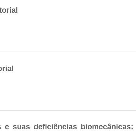
orial
rial
s e suas deficiências biomecânicas: