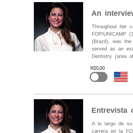
An intervi
Throughout her c
FOP/UNICAMP (199
(Brazil), was the
served as an exam
Dentistry (area o
R$0,00
Entrevista
A lo largo de su
carrera en la FO