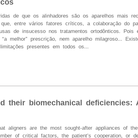
icos
idas de que os alinhadores são os aparelhos mais re
ue, entre vários fatores críticos, a colaboração do 
ausas de insucesso nos tratamentos ortodônticos. Pois 
, “a melhor” prescrição, nem aparelho milagroso... Exis
limitações presentes em todos os...
d their biomechanical deficiencies: A
at aligners are the most sought-after appliances of t
ber of critical factors, the patient’s cooperation, or 