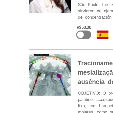
São Paulo, fue e
sirvieron de ejem
de concentración
R$50,00
Tracioname
mesializaç
ausência d
OBJETIVO: O pres
palatino, acessa
fixo, com braque
molares, como op