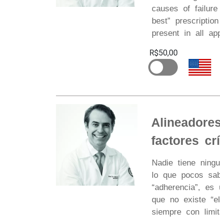
causes of failure
best” prescriptio
present in all ap
R$50,00
Alineadores
factores crí
Nadie tiene ning
lo que pocos sab
“adherencia”, es
que no existe “el
siempre con limit