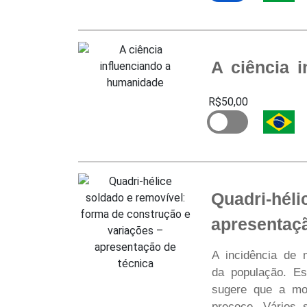
A ciência 
R$50,00
Quadri-hél
apresentaç
A incidência de 
da população. Es
sugere que a mor
precoce. Vários 