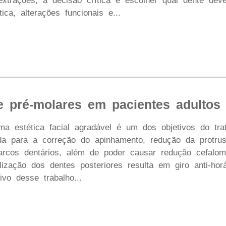
extrações, a decisão crítica é escolher qual dente dev
ica, alterações funcionais e...
e pré-molares em pacientes adultos 
a estética facial agradável é um dos objetivos do trat
da para a correção do apinhamento, redução da protrus
 arcos dentários, além de poder causar redução cefalom
ização dos dentes posteriores resulta em giro anti-horá
ivo desse trabalho...