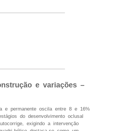
onstrução e variações –
sta e permanente oscila entre 8 e 16%
estágios do desenvolvimento oclusal
tocorrige, exigindo a intervenção
 quadri-hélice destaca-se como um