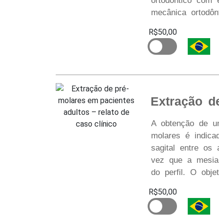
ortodôntico com 
mecânica ortodônt
R$50,00
Extração d
A obtenção de um
molares é indica
sagital entre os
vez que a mesial
do perfil. O objet
R$50,00