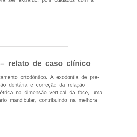
erá ser extraído, pois cuidados com a
– relato de caso clínico
amento ortodôntico. A exodontia de pré-
ão dentária e correção da relação
étrica na dimensão vertical da face, uma
rio mandibular, contribuindo na melhora