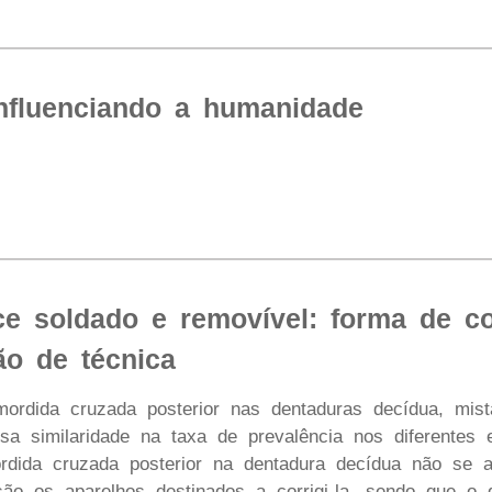
influenciando a humanidade
ice soldado e removível: forma de c
ão de técnica
mordida cruzada posterior nas dentaduras decídua, mi
sa similaridade na taxa de prevalência nos diferentes 
dida cruzada posterior na dentadura decídua não se au
são os aparelhos destinados a corrigi-la, sendo que o