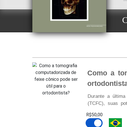
C
Como a tom
ortodontist
Durante a última
(TCFC), suas pot
R$50,00