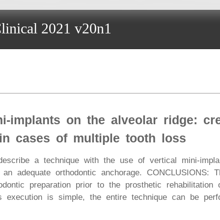
linical 2021 v20n1
ni-implants on the alveolar ridge: cr
n cases of multiple tooth loss
scribe a technique with the use of vertical mini-implan
e an adequate orthodontic anchorage. CONCLUSIONS: T
hodontic preparation prior to the prosthetic rehabilitation
ts execution is simple, the entire technique can be per