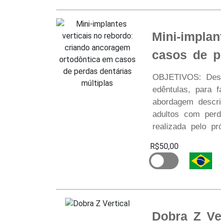
Mini-impla
casos de p
OBJETIVOS: Descr
edêntulas, para 
abordagem descrit
adultos com perd
realizada pelo pró
R$50,00
Dobra Z Ver