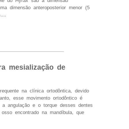
quele do Hyrax são a dimensão
uma dimensão anteroposterior menor (5
...
ra mesialização de
quente na clínica ortodôntica, devido
anto, esse movimento ortodôntico é
o, a angulação e o torque desses dentes
e osso encontrado na mandíbula, que