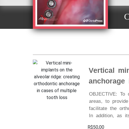
C
Vertical mi
anchorage i
OBJECTIVE: To de
areas, to provid
facilitate the ort
In addition, as i
R$50,00