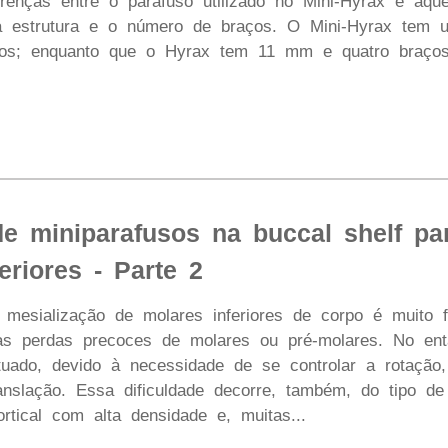
ferenças entre o parafuso utilizado no Mini-Hyrax e a
da estrutura e o número de braços. O Mini-Hyrax tem 
os; enquanto que o Hyrax tem 11 mm e quatro braços.
 de miniparafusos na buccal shelf pa
eriores - Parte 2
sialização de molares inferiores de corpo é muito fre
s perdas precoces de molares ou pré-molares. No ent
fetuado, devido à necessidade de se controlar a rotaçã
anslação. Essa dificuldade decorre, também, do tipo d
rtical com alta densidade e, muitas...