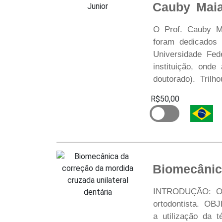
Cauby Maia
O Prof. Cauby Ma
foram dedicados 
Universidade Fed
instituição, ond
doutorado). Tril
R$50,00
Biomecânic
INTRODUÇÃO: O tr
ortodontista. OB
a utilização da t