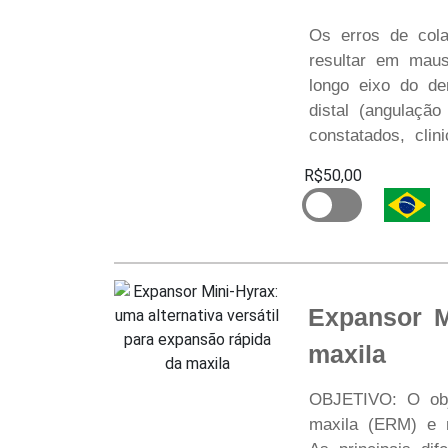
Os erros de col
resultar em maus
longo eixo do de
distal (angulaçã
constatados, clin
R$50,00
Expansor M
maxila
OBJETIVO: O obje
maxila (ERM) e 