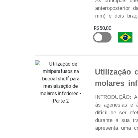
As principais di
anteroposterior 
mm) e dois braç
R$50,00
Utilização
molares inf
INTRODUÇÃO: A me
às agenesias e à
difícil de ser e
durante a sua tr
apresenta uma co