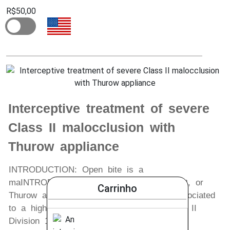
R$50,00
Interceptive treatment of severe
Class II malocclusion with
Thurow appliance
INTRODUCTION: Open bite is a
maINTRODUCTION: Thurow maxillary splint, or
Carrinho
Thurow appliance, is a maxillary splint associated
to a high traction, effective in Angle Class II
Division 1 correction, resulting in both