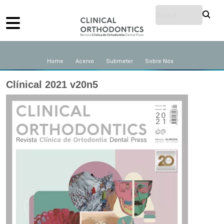
Home
Acervo
Submeter
Sobre Nós
Clínical 2021 v20n5