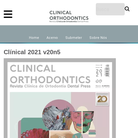
Home
Acervo
Submeter
Sobre Nós
Clínical 2021 v20n5