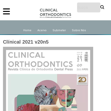
Home
Acervo
Submeter
Sobre Nós
Clínical 2021 v20n5