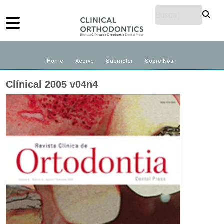
Home
Acervo
Submeter
Sobre Nós
Clínical 2005 v04n4