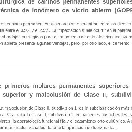
uirúrgica de caninos permanentes superiore
técnica de ionómero de vidrio abierto (GOP
caninos permanentes superiores se encuentran entre los dientes 
la entre el 0,9% y el 2,5%. La impactación suele ocurrir en el palad
 abordajes quirúrgicos para el tratamiento de esta afección, incluyen
n abierta presenta algunas ventajas, pero, por otro lado, el cemento..
e primeros molares permanentes superiores 
r superior y maloclusión de Clase II, subdiv
loclusión de Clase II, subdivisión 1, es la subclasificación más p
s. Para tratar la Clase II, subdivisión 1, en pacientes pospuberales, s
ares, la aparatología funcional fija y el tratamiento orto-quirúrgico. A
rrir en grados variados durante la aplicación de fuerzas de...