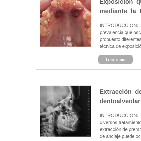
Exposición q
mediante la 
INTRODUCCIÓN: Los 
prevalencia que osci
propuesto diferentes
técnica de exposició
Leia mais
Extracción d
dentoalveola
INTRODUCCIÓN: La ma
diversos tratamiento
extracción de premol
de anclaje puede ocu