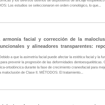
tómicas y los diversos diseños de dispositivos de anclaje esquelétic
: Los estudios se seleccionaron en orden cronológico, lo que...
a armonía facial y corrección de la maloclu
funcionales y alineadores transparentes: rep
o a que la asimetría facial puede afectar la estética facial y la fu
 para prevenir la progresión de las deformidades dentoesqueléticas
ica-ortodóncica durante la fase de crecimiento craneofacial para mejor
 la maloclusión de Clase II. MÉTODOS: El tratamiento...