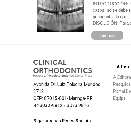
INTRODUCCIÓN: El t
casos, no se debe re
periodontal, lo qu
DISCUSIÓN: Para dia
Leia mais
A Dent
A Editora
Pesquisa 
Avenida Dr. Luiz Teixeira Mendes
Portal De
2712
Equipe
CEP: 87015-001-Maringá-PR
44 3033-9812 / 3033.9816
Siga-nos nas Redes Sociais