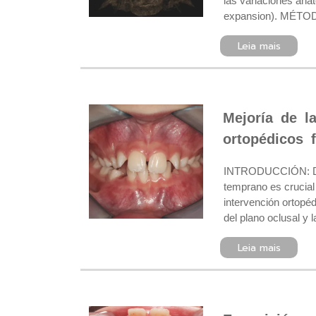
las variaciones ana
expansion). MÉTODOS
Leia mais
Mejoría de l
ortopédicos 
INTRODUCCIÓN: Debid
temprano es crucial
intervención ortopéd
del plano oclusal y
Leia mais