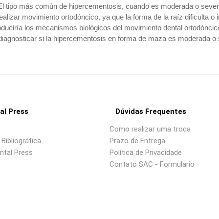
ipo más común de hipercementosis, cuando es moderada o severa, 
alizar movimiento ortodóncico, ya que la forma de la raíz dificulta o
e induciría los mecanismos biológicos del movimiento dental ort
gnosticar si la hipercementosis en forma de maza es moderada o sev
al Press
Dúvidas Frequentes
Como realizar uma troca
Bibliográfica
Prazo de Entrega
ntal Press
Política de Privacidade
Contato SAC - Formulario