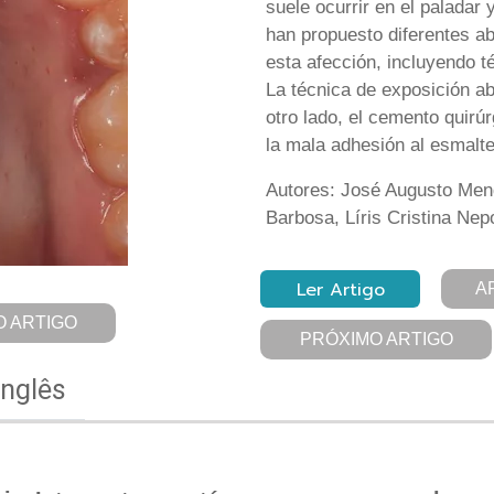
suele ocurrir en el paladar
han propuesto diferentes ab
esta afección, incluyendo t
La técnica de exposición ab
otro lado, el cemento quirú
la mala adhesión al esmalte 
Autores: José Augusto Mend
Barbosa, Líris Cristina Ne
Ler Artigo
A
 ARTIGO
PRÓXIMO ARTIGO
Inglês