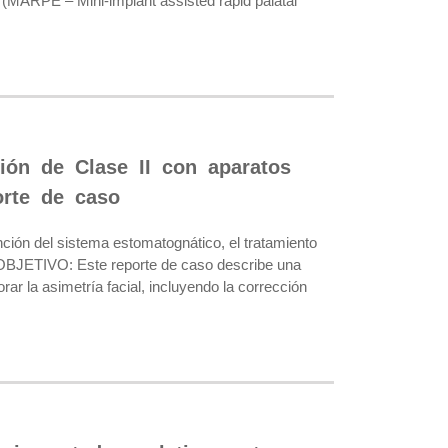
o (MARPE – Mini-implant assisted rapid palatal
sión de Clase II con aparatos
orte de caso
nción del sistema estomatognático, el tratamiento
. OBJETIVO: Este reporte de caso describe una
ar la asimetría facial, incluyendo la corrección