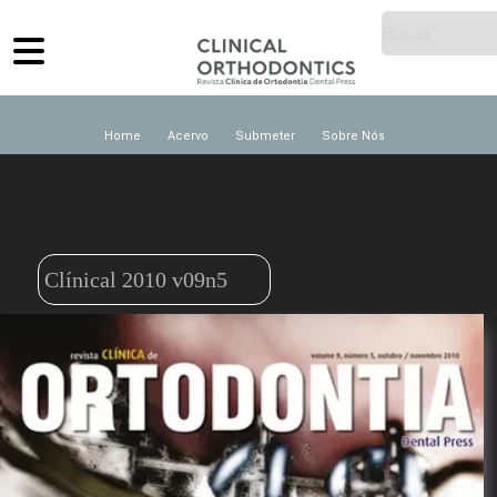
Home
Acervo
Submeter
Sobre Nós
Clínical 2010 v09n5