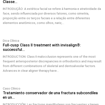
Classe...
INTRODUÇÃO: A estética facial se refere à harmonia e atratividade da
face, sendo influenciada por diversos fatores, como simetria,
proporção entre os terços faciais e a relação entre diferentes
elementos anatômicos, como olhos, nariz,...
Dica Clínica
Full-cusp Class II treatment with invisalign®:
successful...
INTRODUCTION: Class II malocclusion represents one of the most
frequent anteroposterior discrepancies in orthodontics and may result
from different combinations of skeletal and dentoalveolar factors.
Advances in clear aligner therapy have...
Caso Clínico
Tratamiento conservador de una fractura subcondílea
en un...
INTRODUCCIÓN: Las fracturas mandibulares son frecuentes y tienen